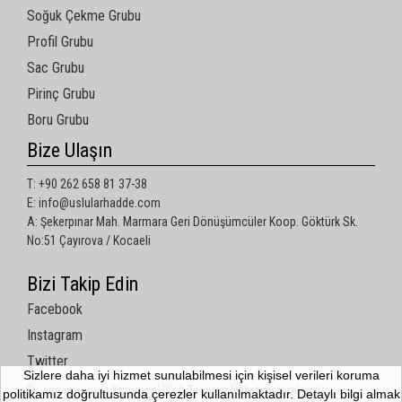
Soğuk Çekme Grubu
Profil Grubu
Sac Grubu
Pirinç Grubu
Boru Grubu
Bize Ulaşın
T: +90 262 658 81 37-38
E: info@uslularhadde.com
A: Şekerpınar Mah. Marmara Geri Dönüşümcüler Koop. Göktürk Sk.
No:51 Çayırova / Kocaeli
Bizi Takip Edin
Facebook
Instagram
Twitter
Sizlere daha iyi hizmet sunulabilmesi için kişisel verileri koruma
Bu site
ankaplus
Kurumsal Web Tasarım Paket sistemleri ile
politikamız doğrultusunda çerezler kullanılmaktadır. Detaylı bilgi almak