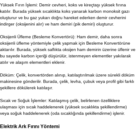
Yüksek Fırın İşlemi: Demir cevheri, koks ve kireçtaşı yüksek fırına
katılır. Burada yüksek sıcaklıkta koks yanarak karbon monoksit gazı
oluşturur ve bu gaz yukarı doğru hareket ederken demir cevherini
indirger (oksijenini alır) ve ham demiri (pik demiri) oluşturur.
Oksijenli Üfleme (Besleme Konvertörü): Ham demir, daha sonra
oksijenli üfleme yöntemiyle çelik yapmak için Besleme Konvertörüne
aktarılır. Burada, yüksek saflıkta oksijen ham demirin üzerine üflenir ve
bu sayede karbon içeriği düşürülür, istenmeyen elementler yakılarak
atılır ve alaşım elementleri eklenir.
Döküm: Çelik, konvertörden alınıp, katılaştırılmak üzere sürekli döküm
makinesine gönderilir. Burada, çelik, levha, çubuk veya profil gibi farklı
şekillere dökülerek katılaşır.
Sıcak ve Soğuk İşlemler: Katılaşmış çelik, belirlenen özelliklere
ulaşması için sıcak haddelenerek (yüksek sıcaklıkta şekillendirme)
veya soğuk haddelenerek (oda sıcaklığında şekillendirme) işlenir.
Elektrik Ark Fırını Yöntemi