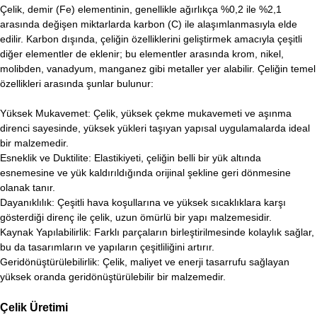
Çelik, demir (Fe) elementinin, genellikle ağırlıkça %0,2 ile %2,1
arasında değişen miktarlarda karbon (C) ile alaşımlanmasıyla elde
edilir. Karbon dışında, çeliğin özelliklerini geliştirmek amacıyla çeşitli
diğer elementler de eklenir; bu elementler arasında krom, nikel,
molibden, vanadyum, manganez gibi metaller yer alabilir. Çeliğin temel
özellikleri arasında şunlar bulunur:
Yüksek Mukavemet: Çelik, yüksek çekme mukavemeti ve aşınma
direnci sayesinde, yüksek yükleri taşıyan yapısal uygulamalarda ideal
bir malzemedir.
Esneklik ve Duktilite: Elastikiyeti, çeliğin belli bir yük altında
esnemesine ve yük kaldırıldığında orijinal şekline geri dönmesine
olanak tanır.
Dayanıklılık: Çeşitli hava koşullarına ve yüksek sıcaklıklara karşı
gösterdiği direnç ile çelik, uzun ömürlü bir yapı malzemesidir.
Kaynak Yapılabilirlik: Farklı parçaların birleştirilmesinde kolaylık sağlar,
bu da tasarımların ve yapıların çeşitliliğini artırır.
Geridönüştürülebilirlik: Çelik, maliyet ve enerji tasarrufu sağlayan
yüksek oranda geridönüştürülebilir bir malzemedir.
Çelik Üretimi