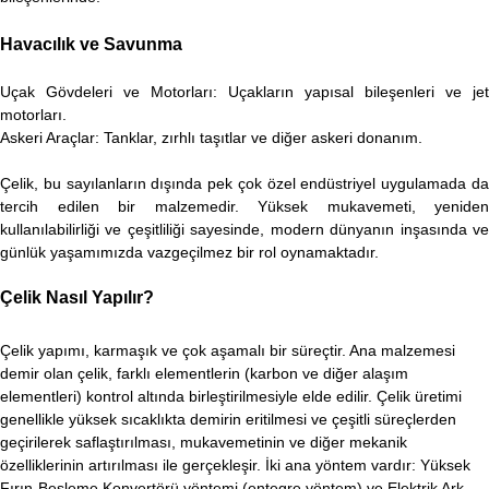
Havacılık ve Savunma
Uçak Gövdeleri ve Motorları: Uçakların yapısal bileşenleri ve jet
motorları.
Askeri Araçlar: Tanklar, zırhlı taşıtlar ve diğer askeri donanım.
Çelik, bu sayılanların dışında pek çok özel endüstriyel uygulamada da
tercih edilen bir malzemedir. Yüksek mukavemeti, yeniden
kullanılabilirliği ve çeşitliliği sayesinde, modern dünyanın inşasında ve
günlük yaşamımızda vazgeçilmez bir rol oynamaktadır.
Çelik Nasıl Yapılır?
Çelik yapımı, karmaşık ve çok aşamalı bir süreçtir. Ana malzemesi
demir olan çelik, farklı elementlerin (karbon ve diğer alaşım
elementleri) kontrol altında birleştirilmesiyle elde edilir. Çelik üretimi
genellikle yüksek sıcaklıkta demirin eritilmesi ve çeşitli süreçlerden
geçirilerek saflaştırılması, mukavemetinin ve diğer mekanik
özelliklerinin artırılması ile gerçekleşir. İki ana yöntem vardır: Yüksek
Fırın-Besleme Konvertörü yöntemi (entegre yöntem) ve Elektrik Ark