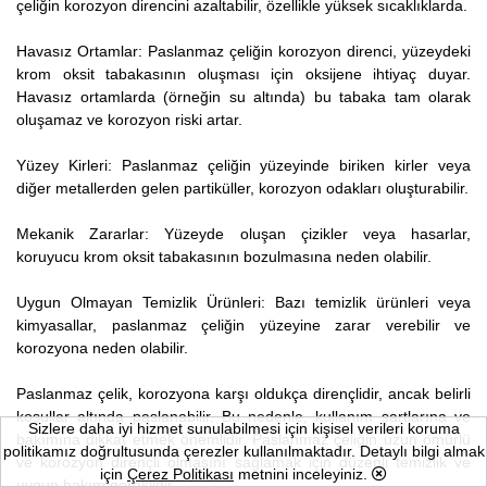
çeliğin korozyon direncini azaltabilir, özellikle yüksek sıcaklıklarda.
Havasız Ortamlar: Paslanmaz çeliğin korozyon direnci, yüzeydeki
krom oksit tabakasının oluşması için oksijene ihtiyaç duyar.
Havasız ortamlarda (örneğin su altında) bu tabaka tam olarak
oluşamaz ve korozyon riski artar.
Yüzey Kirleri: Paslanmaz çeliğin yüzeyinde biriken kirler veya
diğer metallerden gelen partiküller, korozyon odakları oluşturabilir.
Mekanik Zararlar: Yüzeyde oluşan çizikler veya hasarlar,
koruyucu krom oksit tabakasının bozulmasına neden olabilir.
Uygun Olmayan Temizlik Ürünleri: Bazı temizlik ürünleri veya
kimyasallar, paslanmaz çeliğin yüzeyine zarar verebilir ve
korozyona neden olabilir.
Paslanmaz çelik, korozyona karşı oldukça dirençlidir, ancak belirli
koşullar altında paslanabilir. Bu nedenle, kullanım şartlarına ve
Sizlere daha iyi hizmet sunulabilmesi için kişisel verileri koruma
bakımına dikkat etmek önemlidir. Paslanmaz çeliğin uzun ömürlü
politikamız doğrultusunda çerezler kullanılmaktadır. Detaylı bilgi almak
ve korozyon dirençli olmasını sağlamak için düzenli temizlik ve
için
Çerez Politikası
metnini inceleyiniz.
uygun bakım gereklidir.