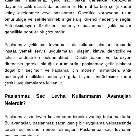
kullanılır. Paslanmaz çelik sac plaka genellikle korozyona
dayanıklı çelik olarak da adlandırılır. Normal karbon çeliği kadar
kolay lekelenmez veya paslanmaz. Öncelikle korozyona, uzun
ömürlülüğe ve şekillendirilebilirliğe karşı direnci nedeniyle seçilir.
Anti-oksidasyon özellikleri nedeniyle paslanmaz çelik saclar
genellikle popüler bir çözümdür.
Paslanmaz çelik sac levhanın tipik kullanım alanları arasında
inşaat, yemek servisi uygulamaları, ulaşım, kimya, denizcilik ve
tekstil endüstrileri bulunmaktadır. Düşük bakım ve korozyon
direncinin gerekli olduğu durumlarda, paslanmaz çelik plakalar
doğal bir seçimdir ve kaplama için modern mimariden, anti-
bakteriyel özellikleri nedeniyle gıda hijyeni endüstrisine kadar
çeşitli uygulamalarda kullanılır.
Paslanmaz Sac Levha Kullanmanın Avantajları
Nelerdir?
Paslanmaz sac levha kullanmanın birçok avantajı bulunmaktadır.
Bu avantajlar, paslanmaz sacın geniş bir uygulama yelpazesinde
tercih edilmesine neden olmuştur. Paslanmaz sac levhanın
başlıca avantajları: