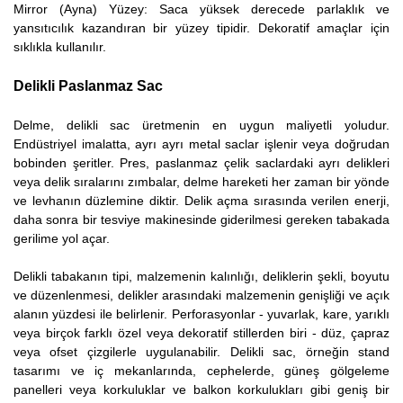
Mirror (Ayna) Yüzey: Saca yüksek derecede parlaklık ve
yansıtıcılık kazandıran bir yüzey tipidir. Dekoratif amaçlar için
sıklıkla kullanılır.
Delikli Paslanmaz Sac
Delme, delikli sac üretmenin en uygun maliyetli yoludur.
Endüstriyel imalatta, ayrı ayrı metal saclar işlenir veya doğrudan
bobinden şeritler. Pres, paslanmaz çelik saclardaki ayrı delikleri
veya delik sıralarını zımbalar, delme hareketi her zaman bir yönde
ve levhanın düzlemine diktir. Delik açma sırasında verilen enerji,
daha sonra bir tesviye makinesinde giderilmesi gereken tabakada
gerilime yol açar.
Delikli tabakanın tipi, malzemenin kalınlığı, deliklerin şekli, boyutu
ve düzenlenmesi, delikler arasındaki malzemenin genişliği ve açık
alanın yüzdesi ile belirlenir. Perforasyonlar - yuvarlak, kare, yarıklı
veya birçok farklı özel veya dekoratif stillerden biri - düz, çapraz
veya ofset çizgilerle uygulanabilir. Delikli sac, örneğin stand
tasarımı ve iç mekanlarında, cephelerde, güneş gölgeleme
panelleri veya korkuluklar ve balkon korkulukları gibi geniş bir