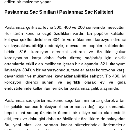
edilen bir malzeme yapar.
Paslanmaz Sac Sınıfları / Paslanmaz Sac Kaliteleri
Paslanmaz çelik sac levha 300, 400 ve 200 serilerinde mevcuttur.
Her türün kendine özgü özellikleri vardır. En popüler kaliteler,
kolayca şekillendirilebilen 304'tür ve mükemmel korozyon direnci
ve kaynaklanabilirliği nedeniyle, mevcut en popüler kalitelerden
biridir. 316, korozyon direncini arttıran ve özellikle çukur
korozyonuna karşı daha fazla direnç sağladığı için asidik
ortamlarda etkili olan molibden içeren bir alaşımdır. 321, titanyum
ilavesiyle 304'ün bir varyasyonudur, taneler arası korozyona karşı
dayanıklıdır ve mükemmel kaynaklanabilirliğe sahiptir. Tip 430, iyi
korozyon direnci sunan ve ağırlıklı olarak ev ve gıda
endüstrilerinde kullanılan ferritik bir paslanmaz çelik alaşımıdır.
Paslanmaz sac gibi bir malzeme seçerken, mimarlar giderek artan
bir şekilde sadece fonksiyonel performansa değil, aynı zamanda
hepsi nihai sonuç üzerinde önemli bir etkiye sahip olan estetik
etki, renk ve doku gibi daha az ölçülebilir özelliklere de bakıyorlar.
Bu, yeni olasılıklar yaratan imalat süreçlerindeki ilerlemelerle