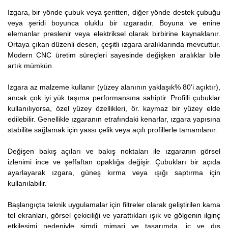
Izgara, bir yönde çubuk veya şeritten, diğer yönde destek çubuğu
veya şeridi boyunca oluklu bir ızgaradır. Boyuna ve enine
elemanlar preslenir veya elektriksel olarak birbirine kaynaklanır.
Ortaya çıkan düzenli desen, çeşitli ızgara aralıklarında mevcuttur.
Modern CNC üretim süreçleri sayesinde değişken aralıklar bile
artık mümkün.
Izgara az malzeme kullanır (yüzey alanının yaklaşık% 80'i açıktır),
ancak çok iyi yük taşıma performansına sahiptir. Profilli çubuklar
kullanılıyorsa, özel yüzey özellikleri, ör. kaymaz bir yüzey elde
edilebilir. Genellikle ızgaranın etrafındaki kenarlar, ızgara yapısına
stabilite sağlamak için yassı çelik veya açılı profillerle tamamlanır.
Değişen bakış açıları ve bakış noktaları ile ızgaranın görsel
izlenimi ince ve şeffaftan opaklığa değişir. Çubukları bir açıda
ayarlayarak ızgara, güneş kırma veya ışığı saptırma için
kullanılabilir.
Başlangıçta teknik uygulamalar için filtreler olarak geliştirilen kama
tel ekranları, görsel çekiciliği ve yarattıkları ışık ve gölgenin ilginç
etkileşimi nedeniyle şimdi mimari ve tasarımda, iç ve dış