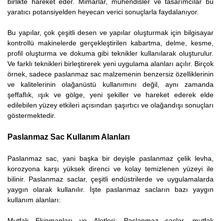
birlikte hareket eder. Mimarlar, mühendisler ve tasarımcılar bu
yaratıcı potansiyelden heyecan verici sonuçlarla faydalanıyor.
Bu yapılar, çok çeşitli desen ve yapılar oluşturmak için bilgisayar
kontrollü makinelerde gerçekleştirilen kabartma, delme, kesme,
profil oluşturma ve dokuma gibi teknikler kullanılarak oluşturulur.
Ve farklı teknikleri birleştirerek yeni uygulama alanları açılır. Birçok
örnek, sadece paslanmaz sac malzemenin benzersiz özelliklerinin
ve kalitelerinin olağanüstü kullanımını değil, aynı zamanda
şeffaflık, ışık ve gölge, yeni şekiller ve hareket ederek elde
edilebilen yüzey etkileri açısından şaşırtıcı ve olağandışı sonuçları
göstermektedir.
Paslanmaz Sac Kullanım Alanları
Paslanmaz sac, yani başka bir deyişle paslanmaz çelik levha,
korozyona karşı yüksek direnci ve kolay temizlenen yüzeyi ile
bilinir. Paslanmaz saclar, çeşitli endüstrilerde ve uygulamalarda
yaygın olarak kullanılır. İşte paslanmaz sacların bazı yaygın
kullanım alanları:
Mutfak Ekipmanları ve Aletleri: Paslanmaz saclar, mutfak