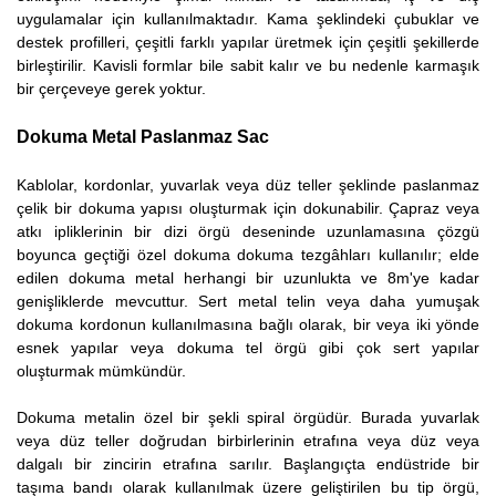
uygulamalar için kullanılmaktadır. Kama şeklindeki çubuklar ve
destek profilleri, çeşitli farklı yapılar üretmek için çeşitli şekillerde
birleştirilir. Kavisli formlar bile sabit kalır ve bu nedenle karmaşık
bir çerçeveye gerek yoktur.
Dokuma Metal Paslanmaz Sac
Kablolar, kordonlar, yuvarlak veya düz teller şeklinde paslanmaz
çelik bir dokuma yapısı oluşturmak için dokunabilir. Çapraz veya
atkı ipliklerinin bir dizi örgü deseninde uzunlamasına çözgü
boyunca geçtiği özel dokuma dokuma tezgâhları kullanılır; elde
edilen dokuma metal herhangi bir uzunlukta ve 8m'ye kadar
genişliklerde mevcuttur. Sert metal telin veya daha yumuşak
dokuma kordonun kullanılmasına bağlı olarak, bir veya iki yönde
esnek yapılar veya dokuma tel örgü gibi çok sert yapılar
oluşturmak mümkündür.
Dokuma metalin özel bir şekli spiral örgüdür. Burada yuvarlak
veya düz teller doğrudan birbirlerinin etrafına veya düz veya
dalgalı bir zincirin etrafına sarılır. Başlangıçta endüstride bir
taşıma bandı olarak kullanılmak üzere geliştirilen bu tip örgü,