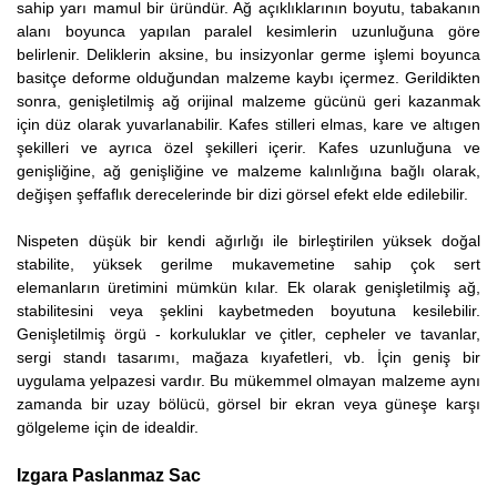
sahip yarı mamul bir üründür. Ağ açıklıklarının boyutu, tabakanın
alanı boyunca yapılan paralel kesimlerin uzunluğuna göre
belirlenir. Deliklerin aksine, bu insizyonlar germe işlemi boyunca
basitçe deforme olduğundan malzeme kaybı içermez. Gerildikten
sonra, genişletilmiş ağ orijinal malzeme gücünü geri kazanmak
için düz olarak yuvarlanabilir. Kafes stilleri elmas, kare ve altıgen
şekilleri ve ayrıca özel şekilleri içerir. Kafes uzunluğuna ve
genişliğine, ağ genişliğine ve malzeme kalınlığına bağlı olarak,
değişen şeffaflık derecelerinde bir dizi görsel efekt elde edilebilir.
Nispeten düşük bir kendi ağırlığı ile birleştirilen yüksek doğal
stabilite, yüksek gerilme mukavemetine sahip çok sert
elemanların üretimini mümkün kılar. Ek olarak genişletilmiş ağ,
stabilitesini veya şeklini kaybetmeden boyutuna kesilebilir.
Genişletilmiş örgü - korkuluklar ve çitler, cepheler ve tavanlar,
sergi standı tasarımı, mağaza kıyafetleri, vb. İçin geniş bir
uygulama yelpazesi vardır. Bu mükemmel olmayan malzeme aynı
zamanda bir uzay bölücü, görsel bir ekran veya güneşe karşı
gölgeleme için de idealdir.
Izgara Paslanmaz Sac