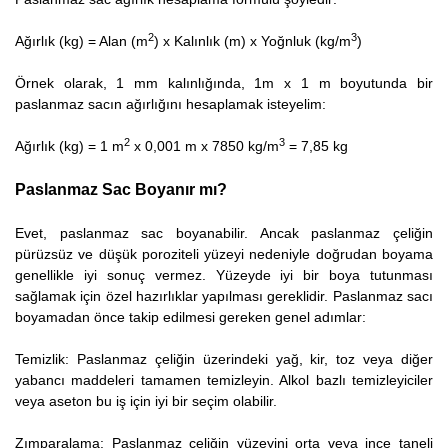
2
3
Ağırlık (kg) = Alan (m
) x Kalınlık (m) x Yoğnluk (kg/m
)
Örnek olarak, 1 mm kalınlığında, 1m x 1 m boyutunda bir
paslanmaz sacın ağırlığını hesaplamak isteyelim:
2
3
Ağırlık (kg) = 1 m
x 0,001 m x 7850 kg/m
= 7,85 kg
Paslanmaz Sac Boyanır mı?
Evet, paslanmaz sac boyanabilir. Ancak paslanmaz çeliğin
pürüzsüz ve düşük poroziteli yüzeyi nedeniyle doğrudan boyama
genellikle iyi sonuç vermez. Yüzeyde iyi bir boya tutunması
sağlamak için özel hazırlıklar yapılması gereklidir. Paslanmaz sacı
boyamadan önce takip edilmesi gereken genel adımlar:
Temizlik: Paslanmaz çeliğin üzerindeki yağ, kir, toz veya diğer
yabancı maddeleri tamamen temizleyin. Alkol bazlı temizleyiciler
veya aseton bu iş için iyi bir seçim olabilir.
Zımparalama: Paslanmaz çeliğin yüzeyini orta veya ince taneli