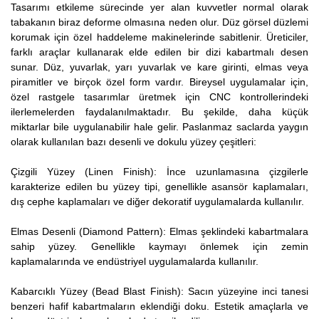
Tasarımı etkileme sürecinde yer alan kuvvetler normal olarak
tabakanın biraz deforme olmasına neden olur. Düz görsel düzlemi
korumak için özel haddeleme makinelerinde sabitlenir. Üreticiler,
farklı araçlar kullanarak elde edilen bir dizi kabartmalı desen
sunar. Düz, yuvarlak, yarı yuvarlak ve kare girinti, elmas veya
piramitler ve birçok özel form vardır. Bireysel uygulamalar için,
özel rastgele tasarımlar üretmek için CNC kontrollerindeki
ilerlemelerden faydalanılmaktadır. Bu şekilde, daha küçük
miktarlar bile uygulanabilir hale gelir. Paslanmaz saclarda yaygın
olarak kullanılan bazı desenli ve dokulu yüzey çeşitleri:
Çizgili Yüzey (Linen Finish): İnce uzunlamasına çizgilerle
karakterize edilen bu yüzey tipi, genellikle asansör kaplamaları,
dış cephe kaplamaları ve diğer dekoratif uygulamalarda kullanılır.
Elmas Desenli (Diamond Pattern): Elmas şeklindeki kabartmalara
sahip yüzey. Genellikle kaymayı önlemek için zemin
kaplamalarında ve endüstriyel uygulamalarda kullanılır.
Kabarcıklı Yüzey (Bead Blast Finish): Sacın yüzeyine inci tanesi
benzeri hafif kabartmaların eklendiği doku. Estetik amaçlarla ve