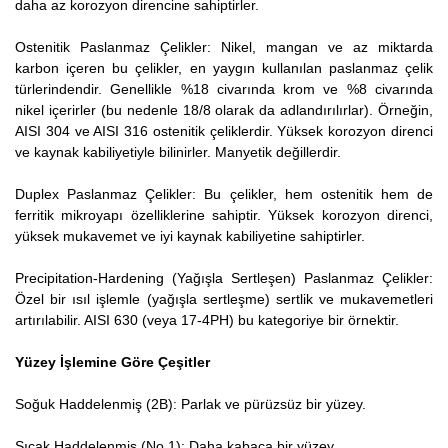
daha az korozyon direncine sahiptirler.
Ostenitik Paslanmaz Çelikler: Nikel, mangan ve az miktarda
karbon içeren bu çelikler, en yaygın kullanılan paslanmaz çelik
türlerindendir. Genellikle %18 civarında krom ve %8 civarında
nikel içerirler (bu nedenle 18/8 olarak da adlandırılırlar). Örneğin,
AISI 304 ve AISI 316 ostenitik çeliklerdir. Yüksek korozyon direnci
ve kaynak kabiliyetiyle bilinirler. Manyetik değillerdir.
Duplex Paslanmaz Çelikler: Bu çelikler, hem ostenitik hem de
ferritik mikroyapı özelliklerine sahiptir. Yüksek korozyon direnci,
yüksek mukavemet ve iyi kaynak kabiliyetine sahiptirler.
Precipitation-Hardening (Yağışla Sertleşen) Paslanmaz Çelikler:
Özel bir ısıl işlemle (yağışla sertleşme) sertlik ve mukavemetleri
artırılabilir. AISI 630 (veya 17-4PH) bu kategoriye bir örnektir.
Yüzey İşlemine Göre Çeşitler
Soğuk Haddelenmiş (2B): Parlak ve pürüzsüz bir yüzey.
Sıcak Haddelenmiş (No.1): Daha kabaca bir yüzey.