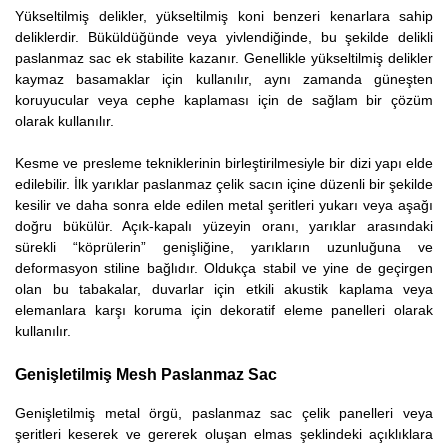
Yükseltilmiş delikler, yükseltilmiş koni benzeri kenarlara sahip
deliklerdir. Büküldüğünde veya yivlendiğinde, bu şekilde delikli
paslanmaz sac ek stabilite kazanır. Genellikle yükseltilmiş delikler
kaymaz basamaklar için kullanılır, aynı zamanda güneşten
koruyucular veya cephe kaplaması için de sağlam bir çözüm
olarak kullanılır.
Kesme ve presleme tekniklerinin birleştirilmesiyle bir dizi yapı elde
edilebilir. İlk yarıklar paslanmaz çelik sacın içine düzenli bir şekilde
kesilir ve daha sonra elde edilen metal şeritleri yukarı veya aşağı
doğru bükülür. Açık-kapalı yüzeyin oranı, yarıklar arasındaki
sürekli “köprülerin” genişliğine, yarıkların uzunluğuna ve
deformasyon stiline bağlıdır. Oldukça stabil ve yine de geçirgen
olan bu tabakalar, duvarlar için etkili akustik kaplama veya
elemanlara karşı koruma için dekoratif eleme panelleri olarak
kullanılır.
Genişletilmiş Mesh Paslanmaz Sac
Genişletilmiş metal örgü, paslanmaz sac çelik panelleri veya
şeritleri keserek ve gererek oluşan elmas şeklindeki açıklıklara