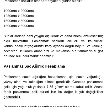
Paslanmaz sacların standart boyutları şunlar olabilir:
1000mm x 2000mm
1250mm x 2500mm
1500mm x 3000mm
1500mm x 6000mm
Bunlar sadece bazı yaygın ölçülerdir ve daha birçok özelleştirilmiş
ölçü mevcuttur. Paslanmaz sacların ölçüleri ve kalınlıkları
konusundaki ihtiyaçlarınızı karşılayacak doğru boyutu ve kalınlığı
seçerken, kullanım amacınızı ve mekânsal sınırlamalarınızı göz
önünde bulundurmanız önemlidir.
Paslanmaz Sac Ağırlık Hesaplama
Paslanmaz sacın ağırlığını hesaplamak için, sacın yoğunluğu,
yüzey alanı ve kalınlığını bilmek gereklidir. Genelde paslanmaz
3
çelik için yoğunluk yaklaşık 7,85 g/cm
olarak kabul edilir.
Ancak
farklı paslanmaz çelik türleri için bu değer küçük değişiklikler
gösterebilir.
Paslanmaz sac ağırlık hesaplama formülü şöyledir: